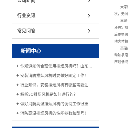
公司新闻
大家
次，无损
行业资讯
高温排
还需定期
常见问答
后更换润
动壳体和
高温
新闻中心
动轴承磨
压过低或
你知道如何合理使用排烟风机吗？山东高温排烟风机厂家告诉你！
安装消防排烟风机时要做好固定工作！
行业知识，安装排烟风机有哪些需要注意安全事项！
解析3C排烟风机是如何运行的？
做好消防高温排烟风机的调试工作很重要！
消防高温排烟风机的性能参数和型号！