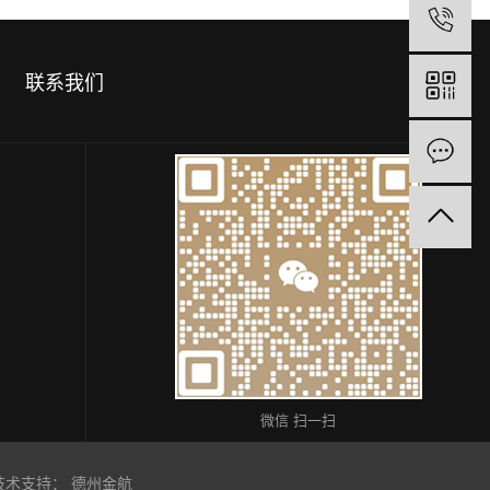
联系我们
微信 扫一扫
技术支持：
德州金航