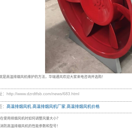
是高温排烟风机维护的方法，华瑞通风欢迎大家来电咨询并选购！
ttp://www.dzrdtfsb.com/news/683.html
签：
高温排烟风机
,
高温排烟风机厂家
,
高温排烟风机价格
在使用排烟风机时如何调整风量大小？
消防高温排烟风机的性能参数和型号！