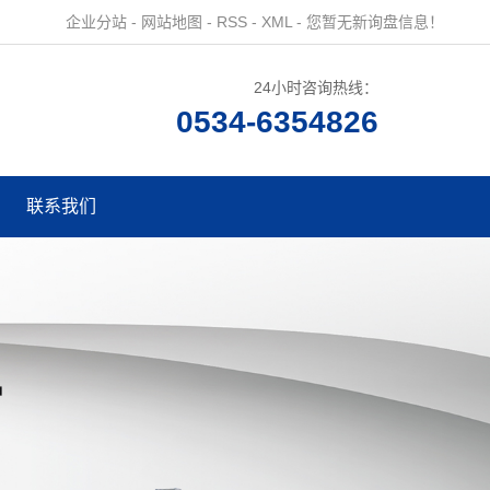
企业分站
-
网站地图
-
RSS
-
XML
-
您暂无新询盘信息！
24小时咨询热线：
0534-6354826
联系我们