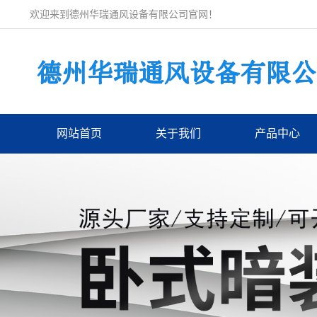
欢迎来到德州华瑞通风设备有限公司官网！
网站首页
关于我们
产品中心