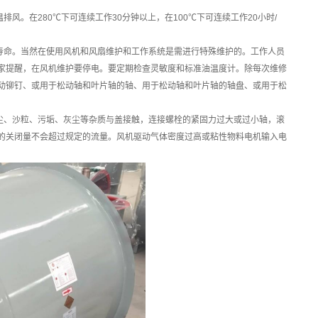
风。在280℃下可连续工作30分钟以上，在100℃下可连续工作20小时/
命。当然在使用风机和风扇维护和工作系统是需进行特殊维护的。工作人员
家提醒，在风机维护要停电。要定期检查灵敏度和标准油温度计。除每次维修
动铆钉、或用于松动轴和叶片轴的轴、用于松动轴和叶片轴的轴盘、或用于松
尘、沙粒、污垢、灰尘等杂质与盖接触，连接螺栓的紧固力过大或过小轴，滚
的关闭量不会超过规定的流量。风机驱动气体密度过高或粘性物料电机输入电