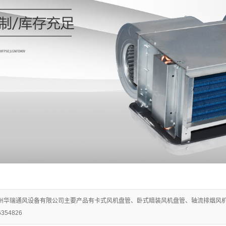
州华瑞通风设备有限公司主要产品有卡式风机盘管、卧式暗装风机盘管、轴流排烟风
6354826