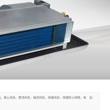
机、离心风机、屋顶风机、轴流风机、排烟风机、排烟防火阀等。电 话：