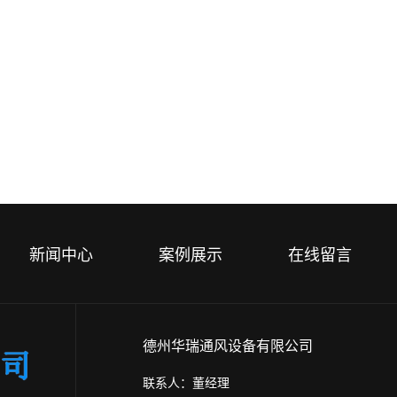
新闻中心
案例展示
在线留言
德州华瑞通风设备有限公司
联系人：董经理