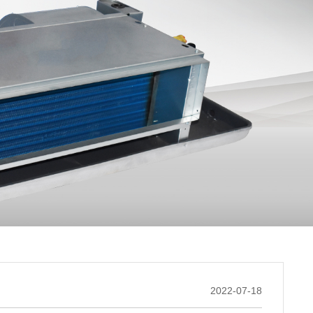
2022-07-18