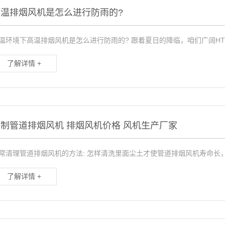
温排烟风机是怎么进行防雨的?
温环境下高温排烟风机是怎么进行防雨的? 跟着夏日的降临，咱们广阔HT
了解详情 +
制管道排烟风机 排烟风机价格 风机生产厂家
常清理管道排烟风机的方法: 怎样清洗里面尘土才使管道排烟风机寿命长，
了解详情 +