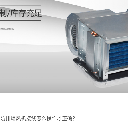
消防排烟风机接线怎么操作才正确？