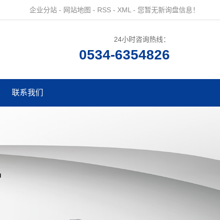
企业分站
-
网站地图
-
RSS
-
XML
-
您暂无新询盘信息！
24小时咨询热线：
0534-6354826
联系我们