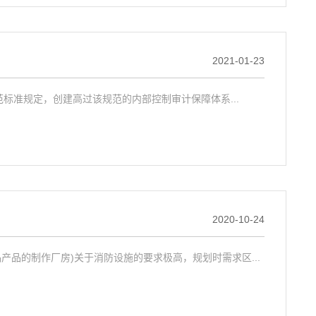
2021-01-23
范标准规定，创建高过该规范的内部控制审计保障体系...
2020-10-24
的制作厂房)关于消防设施的要求极高，规划时需求区...