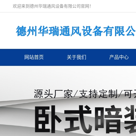
欢迎来到德州华瑞通风设备有限公司官网！
网站首页
关于我们
产品中心