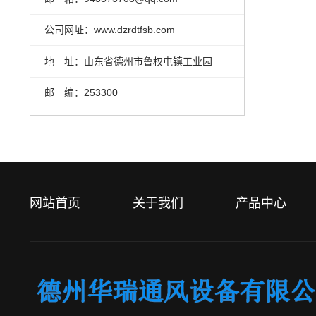
公司网址：www.dzrdtfsb.com
地 址：山东省德州市鲁权屯镇工业园
邮 编：253300
网站首页
关于我们
产品中心