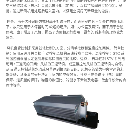
空调系统的末端装置，其工作原理是机组内不断的再循环所在房间的空气，使
空气通过冷水（热水）盘管后被冷却（加热），以保持房间温度的恒定。通
常，通过新风机组处理后送入室内，以满足空调房间新风量的需要。
但是，由于这种采暖方式只基于对流换热，而致使室内达不到最佳的舒适水
平，故只适用于人停留时间 较短的场所，如：办公室及宾馆，而不用于普通
住宅。由于增加了风机，提高了造价和运行费用，设备的 维护和管理也较为
复杂。
风机盘管控制多采用就地控制的方案，分简单控制和温度控制两种。 简单控
制：使用三速开关直接手 动控制风机的三速转换与启停。温度控制：STC 系
列温控器根据设定温度与实际检测温度的比较、运算， 自动控制 STV 系列电
动两 / 三通阀的开闭；风机的三速转换。或直接控制风机的三速转换与启停，
从而 通过控制系统水流或风量达到恒温的目的。风机盘管做为中央空调的末
端设备，其质量的好坏决定了室内的空调效果。性能主要是送冷（热）量的
保障、送风量的保障，噪音的数值比、冷凝水不泄漏及电器、钣金件设计的合
理性等等。