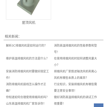
屋顶风机
相关新闻：
解析3C排烟风机是如何运行的？
消防高温排烟风机的性能参数和型
号！
维护高温排烟风机的方法是什么？
在使用排烟风机时如何调整风量大
小？
安装消防排烟风机时要做好固定工
排烟风机厂家叙述轴流风机和离心
作！
风机有哪些本质上的差异？
消防排烟风机接线怎么操作才正
行业知识，安装排烟风机有哪些需
确？
要注意安全事项！
你知道如何合理使用排烟风机吗？
做好消防高温排烟风机的调试工作
山东高温排烟风机厂家告诉你！
很重要！