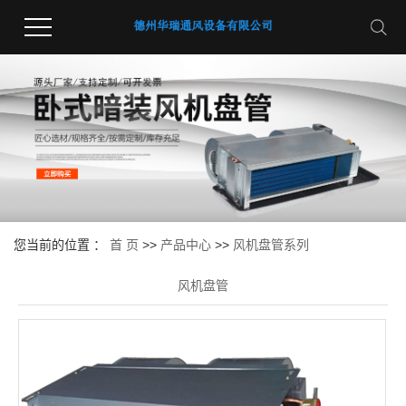
您当前的位置 ：
首 页
>>
产品中心
>>
风机盘管系列
风机盘管