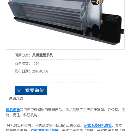
所属分类：
风机盘管系列
点击次数：
1276
发布日期：
2018/02/06
详细介绍
风机盘管
是中央空调理想的末端产品，风机盘管广泛应用于宾馆、办公楼、医
院、商住、科研机构。
风机盘管种类有：卧式暗装(带回风箱) 风机盘管、
卧式明装风机盘管
、立式