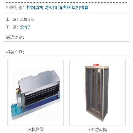
相关标签：
排烟风机
,
防火阀
,
消声器
,
风机盘管
上一篇：
风机盘管
下一篇：
没有了
最近浏览：
相关产品：
风机盘管
70°防火阀