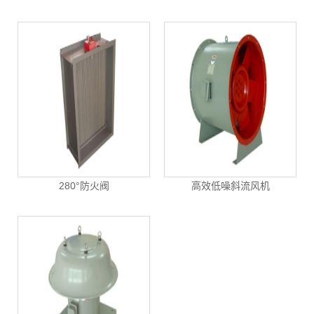
280°防火阀
高效低噪斜流风机